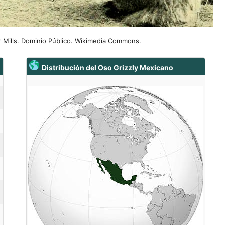
or Mills. Dominio Público. Wikimedia Commons.
Distribución del Oso Grizzly Mexicano