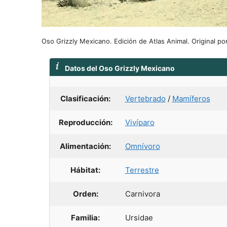
Oso Grizzly Mexicano. Edición de Atlas Animal. Original p
Datos del Oso Grizzly Mexicano
Clasificación:
Vertebrado
/
Mamíferos
Reproducción:
Vivíparo
Alimentación:
Omnívoro
Hábitat:
Terrestre
Orden:
Carnivora
Familia:
Ursidae