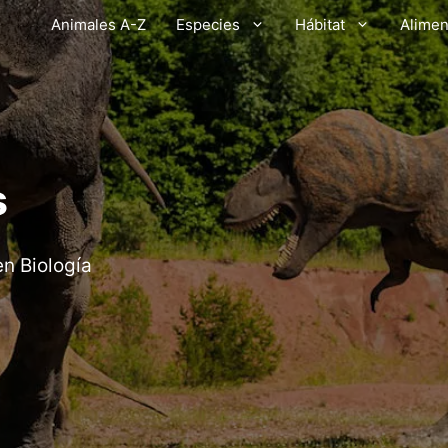
Animales A-Z
Especies
Hábitat
Alimen
s
en Biología