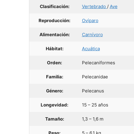
Clasificación:
Vertebrado
/
Ave
Reproducción:
Ovíparo
Alimentación:
Carnívoro
Hábitat:
Acuática
Orden:
Pelecaniformes
Familia:
Pelecanidae
Género:
Pelecanus
Longevidad:
15 – 25 años
Tamaño:
1,3 – 1,6 m
Peso:
5 – 6,1 kg