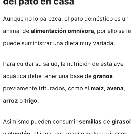
del pato en casa
Aunque no lo parezca, el pato doméstico es un
animal de
alimentación omnívora
, por ello se le
puede suministrar una dieta muy variada.
Para cuidar su salud, la nutrición de esta ave
acuática debe tener una base de
granos
previamente triturados, como el
maíz
,
avena
,
arroz
o
trigo
.
Asimismo pueden consumir
semillas
de
girasol
y
algodón
, al igual que maní o incluso piensos