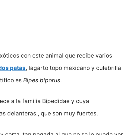
xóticos con este animal que recibe varios
dos patas
, lagarto topo mexicano y culebrilla
tífico es
Bipes biporus
.
ce a la familia Bipedidae y cuya
 las delanteras., que son muy fuertes.
corta, tan pegada al que no se le puede ver