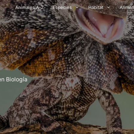
Animales A-Z
Especies
Hábitat
Alimen
en Biología