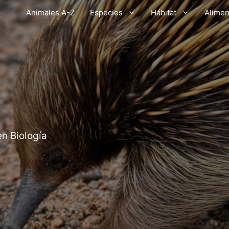
Animales A-Z
Especies
Hábitat
Alimen
en Biología