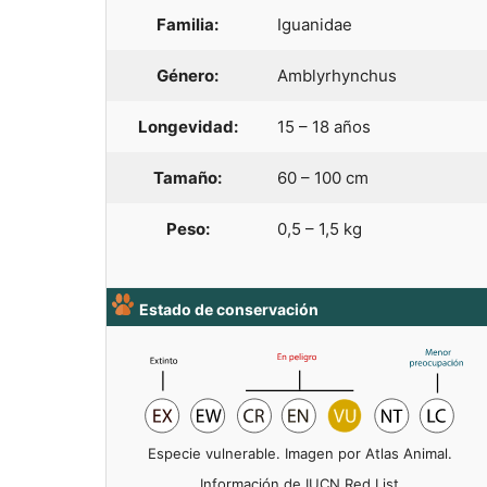
Familia:
Iguanidae
Género:
Amblyrhynchus
Longevidad:
15 – 18 años
Tamaño:
60 – 100 cm
Peso:
0,5 – 1,5 kg
Estado de conservación
Especie vulnerable. Imagen por Atlas Animal.
Información de IUCN Red List