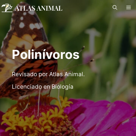
Saltar
M
al
contenido
Polinívoros
Revisado por Atlas Animal.
Licenciado en Biología