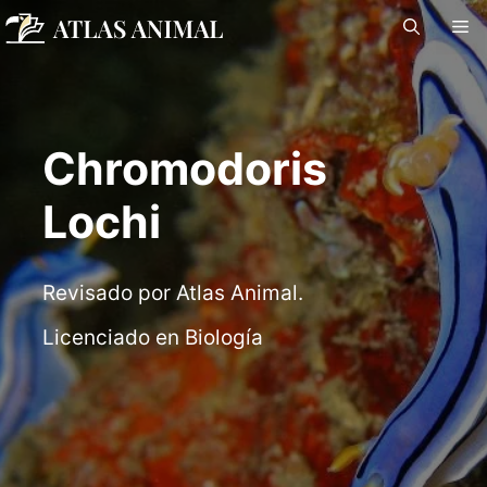
Saltar
M
al
contenido
Chromodoris
Lochi
Revisado por Atlas Animal.
Licenciado en Biología