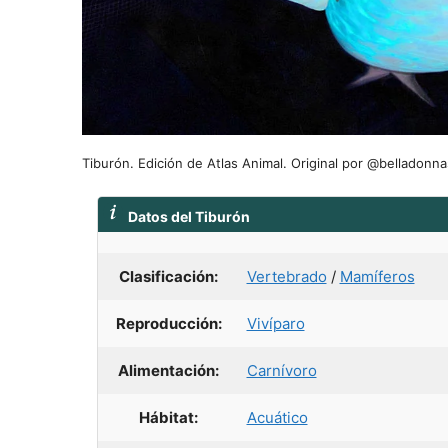
Tiburón. Edición de Atlas Animal. Original por @belladonn
Datos del Tiburón
Clasificación:
Vertebrado
/
Mamíferos
Reproducción:
Vivíparo
Alimentación:
Carnívoro
Hábitat:
Acuático