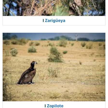
Zarigüeya
Zopilote