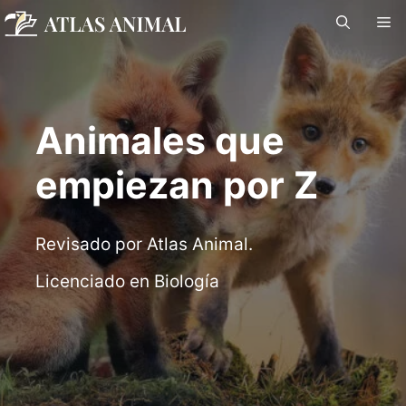
Saltar
M
al
contenido
Animales que
empiezan por Z
Revisado por Atlas Animal.
Licenciado en Biología