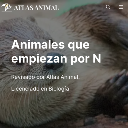
Saltar
M
al
contenido
Animales que
empiezan por N
Revisado por Atlas Animal.
Licenciado en Biología