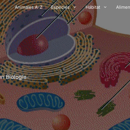
Animales A-Z
Especies
Hábitat
Alimen
en Biología