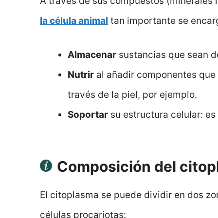
A través de sus compuestos (minerales i
la célula animal
tan importante se
encar
Almacenar
sustancias que sean de 
Nutrir
al añadir componentes que s
través de la piel, por ejemplo.
Soportar
su estructura celular: es
Composición del cito
El citoplasma se puede dividir en dos z
células procariotas: