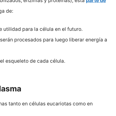
onizados, enzimas y proteínas), esta
parte de
ga de:
utilidad para la célula en el futuro.
erán procesados para luego liberar energía a
 el esqueleto de cada célula.
plasma
onas tanto en células eucariotas como en