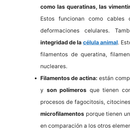
como las queratinas, las vimenti
Estos funcionan como cables c
deformaciones celulares. Tam
integridad de la
célula animal
. Es
filamentos de queratina, filame
nucleares.
Filamentos de actina:
están comp
y
son polímeros
que tienen com
procesos de fagocitosis, citocine
microfilamentos
porque tienen u
en comparación a los otros elemen