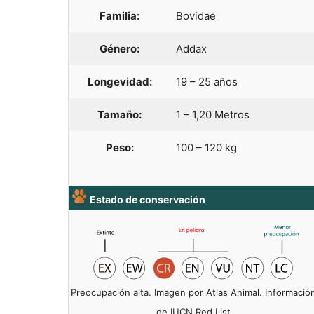
Familia:
Bovidae
Género:
Addax
Longevidad:
19 – 25 años
Tamaño:
1 – 1,20 Metros
Peso:
100 – 120 kg
Estado de conservación
Preocupación alta. Imagen por Atlas Animal. Informació
de IUCN Red List