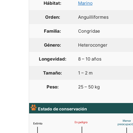
Hábitat:
Marino
Orden:
Anguilliformes
Familia:
Congridae
Género:
Heteroconger
Longevidad:
8 – 10 años
Tamaño:
1 – 2 m
Peso:
25 – 50 kg
Estado de conservación