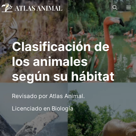
Saltar
M
al
contenido
Clasificación de
los animales
según su hábitat
Revisado por Atlas Animal.
Licenciado en Biología